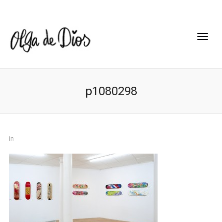
p1080298
in